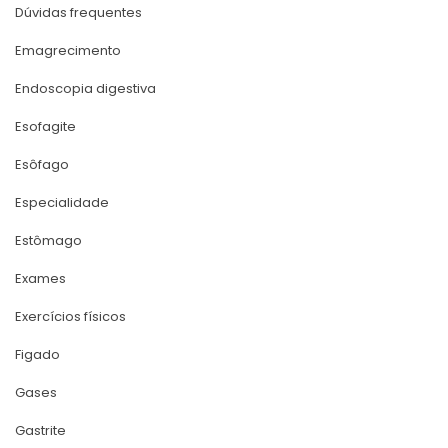
Dúvidas frequente
Emagrecimento
Endoscopia digestiva
Esofagite
Esôfago
Especialidade
Estômago
Exame
Exercícios físico
Figado
Gase
Gastrite