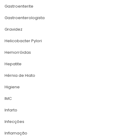
Gastroenterite
Gastroenterologista
Gravidez
Helicobacter Pylori
Hemorróida
Hepatite
Hérnia de Hiato
Higiene
IMC
Infarto
Infecçõe
Inflamação