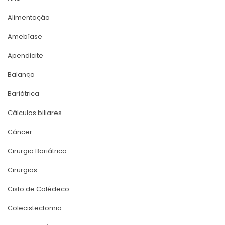
Alimentação
Amebíase
Apendicite
Balança
Bariátrica
Cálculos biliare
Câncer
Cirurgia Bariátrica
Cirurgia
Cisto de Colédeco
Colecistectomia