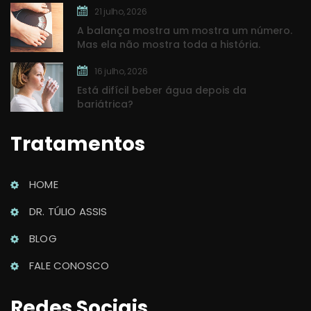
21 julho, 2026
A balança mostra um mostra um número. 
Mas ela não mostra toda a história.
16 julho, 2026
Está difícil beber água depois da 
bariátrica?
Tratamento
HOME
DR. TÚLIO ASSIS
BLOG
FALE CONOSCO
Redes Sociai