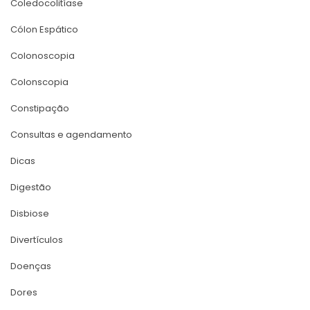
Coledocolitíase
Cólon Espático
Colonoscopia
Colonscopia
Constipação
Consultas e agendamento
Dica
Digestão
Disbiose
Divertículo
Doença
Dore