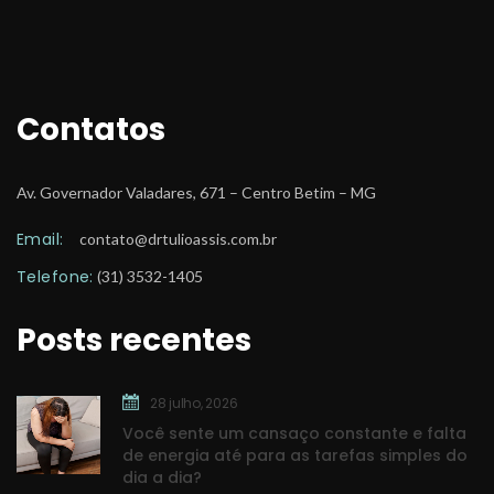
Contato
Av. Governador Valadares, 671 – Centro Betim – MG
Email:
 
contato@drtulioassis.com.br
Telefone:
 (31) 3532-1405
Posts recente
28 julho, 2026
Você sente um cansaço constante e falta 
de energia até para as tarefas simples do 
dia a dia?