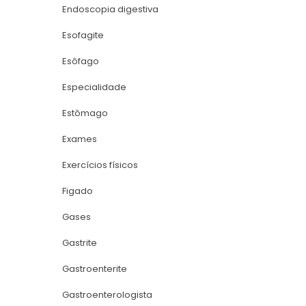
Endoscopia digestiva
Esofagite
Esôfago
Especialidade
Estômago
Exame
Exercícios físico
Figado
Gase
Gastrite
Gastroenterite
Gastroenterologista