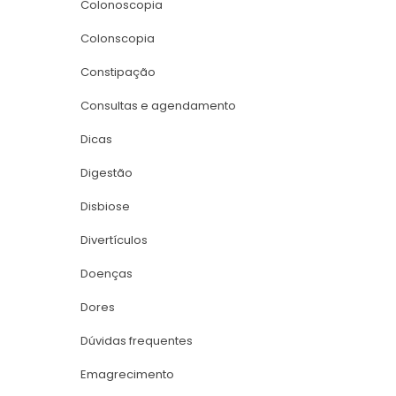
Colonoscopia
Colonscopia
Constipação
Consultas e agendamento
Dica
Digestão
Disbiose
Divertículo
Doença
Dore
Dúvidas frequente
Emagrecimento