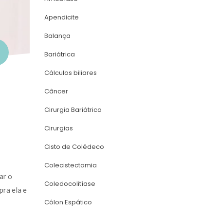
Apendicite
Balança
Bariátrica
Cálculos biliare
Câncer
Cirurgia Bariátrica
Cirurgia
Cisto de Colédeco
Colecistectomia
r o 
Coledocolitíase
ra ela e 
Cólon Espático