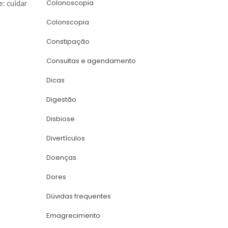
Colonoscopia
: cuidar 
Colonscopia
Constipação
Consultas e agendamento
Dica
Digestão
Disbiose
Divertículo
Doença
Dore
Dúvidas frequente
Emagrecimento