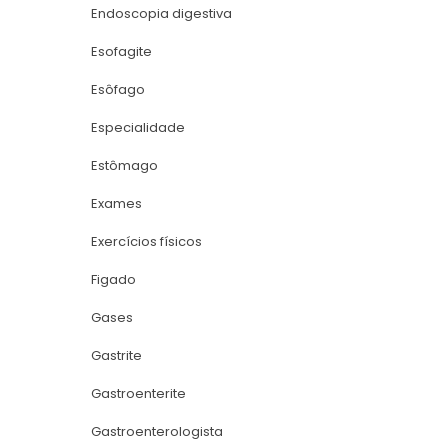
Endoscopia digestiva
Esofagite
Esôfago
Especialidade
Estômago
Exame
Exercícios físico
Figado
Gase
Gastrite
Gastroenterite
Gastroenterologista