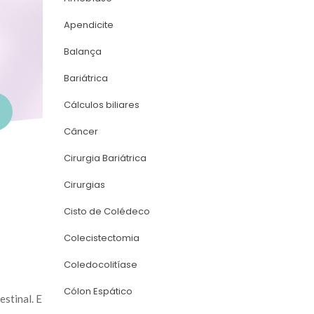
Apendicite
Balança
Bariátrica
Cálculos biliare
Câncer
Cirurgia Bariátrica
Cirurgia
Cisto de Colédeco
Colecistectomia
Coledocolitíase
Cólon Espático
stinal. E 