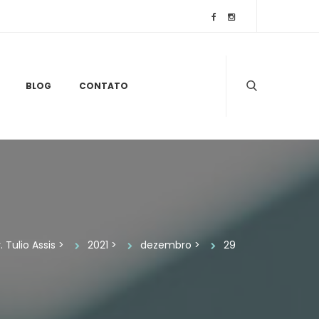
 
 
BLOG
CONTATO
. Tulio Assi
 > 
2021
 > 
dezembro
 > 
29