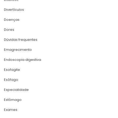
Divertículo
Doença
Dore
Dúvidas frequente
Emagrecimento
Endoscopia digestiva
Esofagite
Esôfago
Especialidade
Estômago
Exame