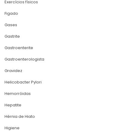
Exercícios físico
Figado
Gase
Gastrite
Gastroenterite
Gastroenterologista
Gravidez
Helicobacter Pylori
Hemorróida
Hepatite
Hérnia de Hiato
Higiene