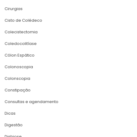
Cirurgia
Cisto de Colédeco
Colecistectomia
Coledocolitíase
Cólon Espático
Colonoscopia
Colonscopia
Constipação
Consultas e agendamento
Dica
Digestão
Disbiose