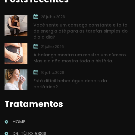
28 julho, 2026
Você sente um cansaço constante e falta 
de energia até para as tarefas simples do 
dia a dia?
21 julho, 2026
A balança mostra um mostra um número. 
Mas ela não mostra toda a história.
16 julho, 2026
Está difícil beber água depois da 
bariátrica?
Tratamento
HOME
DR. TÚLIO ASSIS