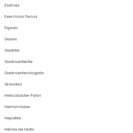
Exame
Exercícios físico
Figado
Gase
Gastrite
Gastroenterite
Gastroenterologista
Gravidez
Helicobacter Pylori
Hemorróida
Hepatite
Hérnia de Hiato