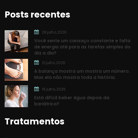
Posts recente
28 julho, 2026
Você sente um cansaço constante e falta 
de energia até para as tarefas simples do 
dia a dia?
21 julho, 2026
A balança mostra um mostra um número. 
Mas ela não mostra toda a história.
16 julho, 2026
Está difícil beber água depois da 
bariátrica?
Tratamento