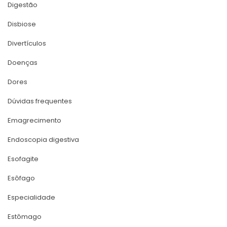
Digestão
Disbiose
Divertículo
Doença
Dore
Dúvidas frequente
Emagrecimento
Endoscopia digestiva
Esofagite
Esôfago
Especialidade
Estômago