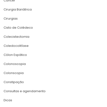
Câncer
Cirurgia Bariátrica
Cirurgia
Cisto de Colédeco
Colecistectomia
Coledocolitíase
Cólon Espático
Colonoscopia
Colonscopia
Constipação
Consultas e agendamento
Dica