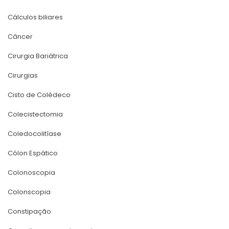
Cálculos biliare
Câncer
Cirurgia Bariátrica
Cirurgia
Cisto de Colédeco
Colecistectomia
Coledocolitíase
Cólon Espático
Colonoscopia
Colonscopia
Constipação