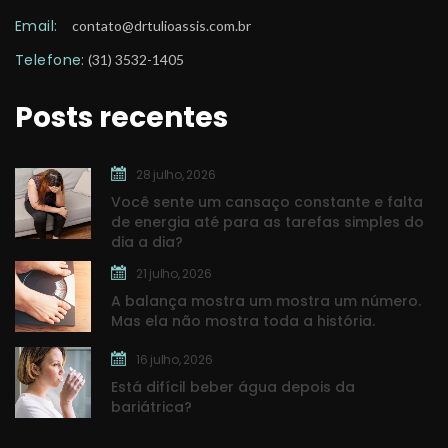
Email:
 
contato@drtulioassis.com.br
Telefone:
 (31) 3532-1405
Posts recente
28 julho, 2026
Você sente um cansaço constante e falta 
de energia até para as tarefas simples do 
dia a dia?
21 julho, 2026
A balança mostra um mostra um número. 
Mas ela não mostra toda a história.
16 julho, 2026
Está difícil beber água depois da 
bariátrica?