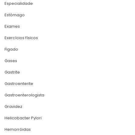
Especialidade
Estômago
Exame
Exercícios físico
Figado
Gase
Gastrite
Gastroenterite
Gastroenterologista
Gravidez
Helicobacter Pylori
Hemorróida