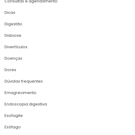
Consultas e agendamento
Dica
Digestão
Disbiose
Divertículo
Doença
Dore
Dúvidas frequente
Emagrecimento
Endoscopia digestiva
Esofagite
Esôfago